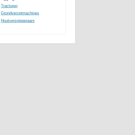
Tractoren
Grondverzetmachines
Houtversnipperaars